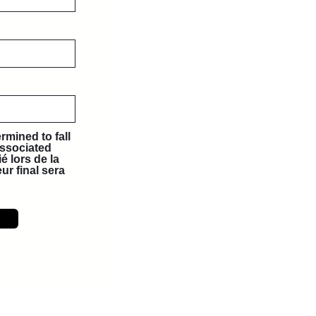
ermined to fall
associated
é lors de la
eur final sera