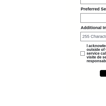
Preferred Se
Additional I
I acknowled
outside of 
service cal
visite de s
responsabl