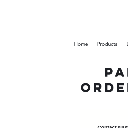
Home
Home
Products
Products
PA
ORDE
Contact Nam