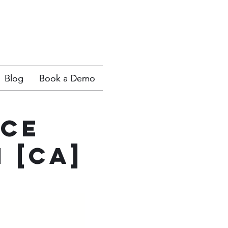
Blog
Blog
Book a Demo
Book a Demo
ICE
 [CA]